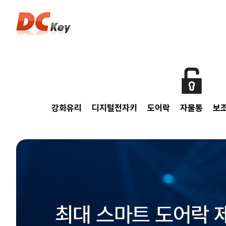
강화유리
디지털전자키
도어락
자물통
보