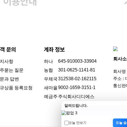
이용안내
객 문의
계좌 정보
회사소
645-910003-33904
지사항
하나
301-0625-1141-81
주묻는 질문
농협
회사명 :
주소 :
312538-02-162115
문과 답변
우체국
통신판매
9002-1659-3151-1
규상품 등록요청
새마을
예금주
주식회사디디에스
알려드립니다.
오늘 안보기
오늘 