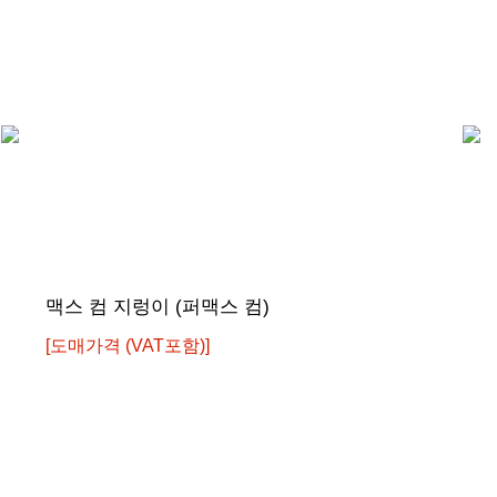
아메리칸 50mm(중국산)
맥스 컴 지렁이 (퍼맥스 컴)
[도매가격 (VAT포함)]
[도매가격 (VAT포함)]