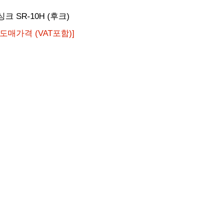
싱크 SR-10H (후크)
[도매가격 (VAT포함)]
싱크샷시 SA-40N 1way 슬림샷시
스마트락
[도매가격 (VAT포함)]