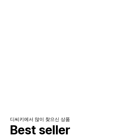
디지털키/소모품
비디오폰
디씨키에서 많이 찾으신 상품
Best seller