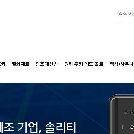
조키
열쇠재료
건조대선반
원키 투키 데드 볼트
책상/사우나