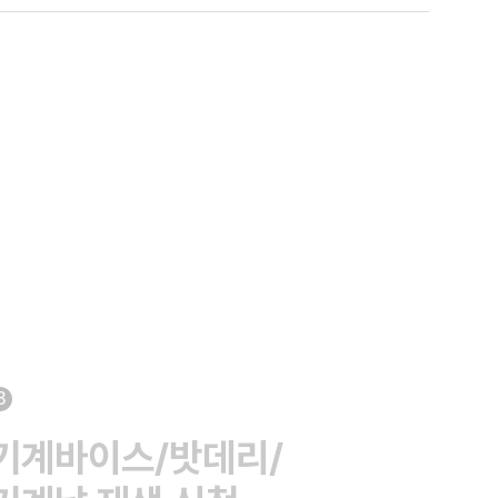
3
기계바이스/밧데리/