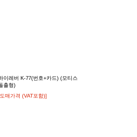
싱크샷
하이레버 K-77(번호+카드) (모티스
트락
돌출형)
[도매
[도매가격 (VAT포함)]