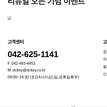
리뉴얼 오픈 기념 이벤트
고객센터
고
042-625-1141
공
자
F. 042-483-4453
질
M. dckey@dckey.co.kr
신
09:00~16:30 (토(14시마감),일,공휴일휴무)