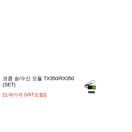
덕원 마스타키 컴퓨터 50A (주문
덕
유
코콤 송/수신 모듈 TX350/RX350
현대 밀레니엄(플러스) (6핀)
자판
(SET)
제작)
제
량:
[도매가격 (VAT포함)]
[도
[도매가격 (VAT포함)]
[도매가격 (VAT포함)]
[도
[도