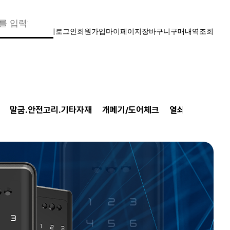
찾기
로그인
회원가입
마이페이지
장바구니
구매내역조회
말굽.안전고리.기타자재
개폐기/도어체크
열쇠고리
디지