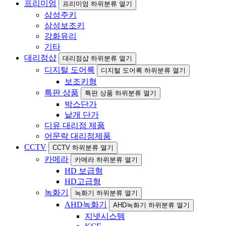
프리미엄
프리미엄 하위분류 열기
삼성주키
삼성보조키
강화유리
기타
대리점샵
대리점샵 하위분류 열기
디지털 도어록
디지털 도어록 하위분류 열기
보조키형
특판 상품
특판 상품 하위분류 열기
박스단가
낱개 단가
디유 대리점 제품
어문락 대리점제품
CCTV
CCTV 하위분류 열기
카메라
카메라 하위분류 열기
HD 보급형
HD고급형
녹화기
녹화기 하위분류 열기
AHD녹화기
AHD녹화기 하위분류 열기
지넷시스템