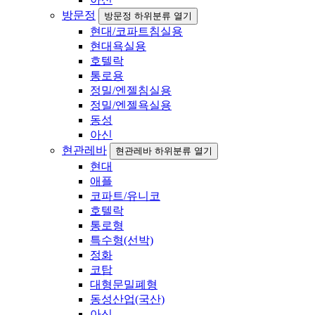
방문정
방문정 하위분류 열기
현대/코파트침실용
현대욕실용
호텔락
통로용
정밀/엔젤침실용
정밀/엔젤욕실용
동성
아신
현관레바
현관레바 하위분류 열기
현대
애플
코파트/유니코
호텔락
통로형
특수형(선박)
정화
코탑
대형문밀폐형
동성산업(국산)
아신