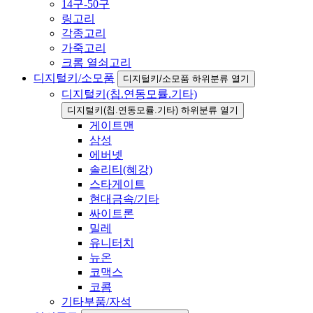
14구-50구
링고리
각종고리
가죽고리
크롬 열쇠고리
디지털키/소모품
디지털키/소모품 하위분류 열기
디지털키(칩.연동모률.기타)
디지털키(칩.연동모률.기타) 하위분류 열기
게이트맨
삼성
에버넷
솔리티(혜강)
스타게이트
현대금속/기타
싸이트론
밀레
유니터치
뉴온
코맥스
코콤
기타부품/자석