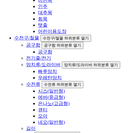
비단목
인주
대추목
회목
탯줄
어린이용도장
수전구/철물
수전구/철물 하위분류 열기
공구함
공구함 하위분류 열기
공구함
전기줄/전기
망치류/도라이버
망치류/도라이버 하위분류 열기
빠루망치
우레탄망치
수전류
수전류 하위분류 열기
시스(일반형)
에버(중급형)
은나노(고급형)
큐티
오아
네오(일반형)
길이