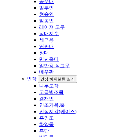
공수대
일부인
현송인
발송인
레이져 고무
장대지수
세금용
연판대
장대
만년홀더
일반용 적고무
뻬꾸판
인장
인장 하위분류 열기
나무도장
고급벽조목
결재인
인조가옥,뿔
인장지갑(케이스)
흑인조
화양목
흑단