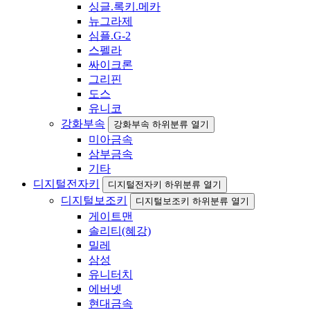
싱글.록키.메카
뉴그라제
심플.G-2
스펠라
싸이크론
그리핀
도스
유니코
강화부속
강화부속 하위분류 열기
미아금속
삼부금속
기타
디지털전자키
디지털전자키 하위분류 열기
디지털보조키
디지털보조키 하위분류 열기
게이트맨
솔리티(혜강)
밀레
삼성
유니터치
에버넷
현대금속