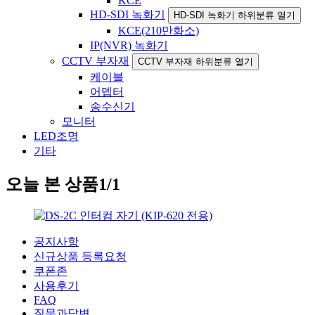
KCE
HD-SDI 녹화기
HD-SDI 녹화기 하위분류 열기
KCE(210만화소)
IP(NVR) 녹화기
CCTV 부자재
CCTV 부자재 하위분류 열기
케이블
어뎁터
송수신기
모니터
LED조명
기타
오늘 본 상품
1/1
공지사항
신규상품 등록요청
쿠폰존
사용후기
FAQ
질문과답변