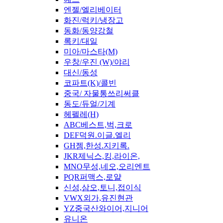
엔젤/엘리베이터
화진/럭키/냉장고
동화/동양강철
록키/대일
미아/마스타(M)
우창/우진 (W)/야리
대신/동성
코파트(K)/콜빈
중국/ 자물통쓰리써클
동도/듀얼/기계
헤펠레(H)
ABC베스트,벅,크로
DEF덕원.이글.엘리
GH젬,한성.지키록.
JKR제닉스,킹,라이온,
MNO무성,네오,오리엔트
PQR퍼맥스,로얄
신성,삼오,토니,접이식
VWX외가,유진현관
YZ중국산와이어,지니어
유니온