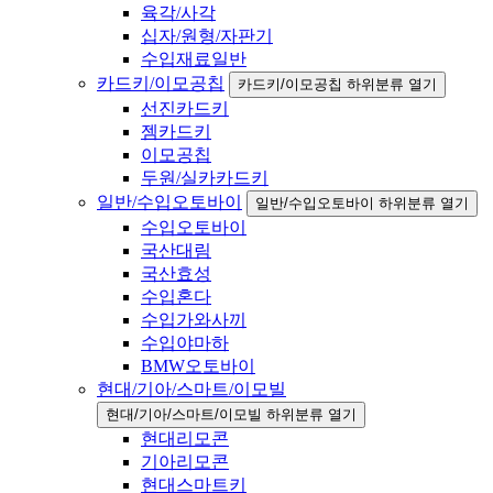
육각/사각
십자/원형/자판기
수입재료일반
카드키/이모공칩
카드키/이모공칩 하위분류 열기
선진카드키
젬카드키
이모공칩
두원/실카카드키
일반/수입오토바이
일반/수입오토바이 하위분류 열기
수입오토바이
국산대림
국산효성
수입혼다
수입가와사끼
수입야마하
BMW오토바이
현대/기아/스마트/이모빌
현대/기아/스마트/이모빌 하위분류 열기
현대리모콘
기아리모콘
현대스마트키