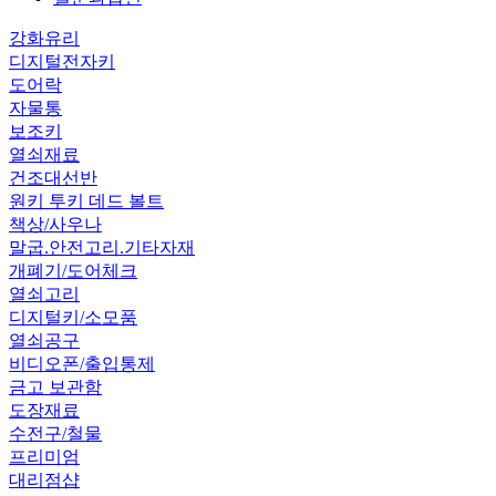
강화유리
디지털전자키
도어락
자물통
보조키
열쇠재료
건조대선반
원키 투키 데드 볼트
책상/사우나
말굽.안전고리.기타자재
개폐기/도어체크
열쇠고리
디지털키/소모품
열쇠공구
비디오폰/출입통제
금고 보관함
도장재료
수전구/철물
프리미엄
대리점샵