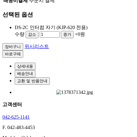
배송비결제
주문시 결제
선택된 옵션
DS-2C 인터컴 자기 (KIP-620 전용)
수량
+0원
감소
증가
위시리스트
장바구니
바로구매
상세내용
배송안내
교환 및 반품안내
고객센터
042-625-1141
F. 042-483-4453