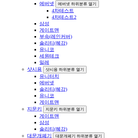
에버넷
에버넷 하위분류 열기
4차테스트
4차테스트2
삼성
게이트맨
부속(레인커버)
솔리티(혜강)
유니코
세원테크
밀레
샷시용
샷시용 하위분류 열기
유니터치
에버넷
솔리티(혜강)
유니코
게이트맨
지문키
지문키 하위분류 열기
게이트맨
삼성
솔리티(혜강)
대문개폐기
대문개폐기 하위분류 열기