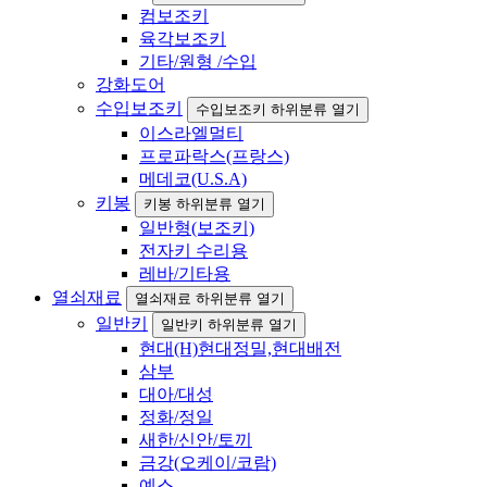
컴보조키
육각보조키
기타/원형 /수입
강화도어
수입보조키
수입보조키 하위분류 열기
이스라엘멀티
프로파락스(프랑스)
메데코(U.S.A)
키봉
키봉 하위분류 열기
일반형(보조키)
전자키 수리용
레바/기타용
열쇠재료
열쇠재료 하위분류 열기
일반키
일반키 하위분류 열기
현대(H)현대정밀,현대배전
삼부
대아/대성
정화/정일
새한/신안/토끼
금강(오케이/코람)
예스