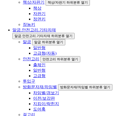
책상/자판기
책상/자판기 하위분류 열기
책상
자판기
정면키
장농키
말굽.안전고리.기타자재
말굽.안전고리.기타자재 하위분류 열기
말굽
말굽 하위분류 열기
일반형
고급형(자동)
안전고리
안전고리 하위분류 열기
출체인
일반형
고급형
투입구
방화문자재/차임벨
방화문자재/차임벨 하위분류 열기
차임벨/경보기
이전/보강판
지킴이/락힌지
도어훅
걸고리