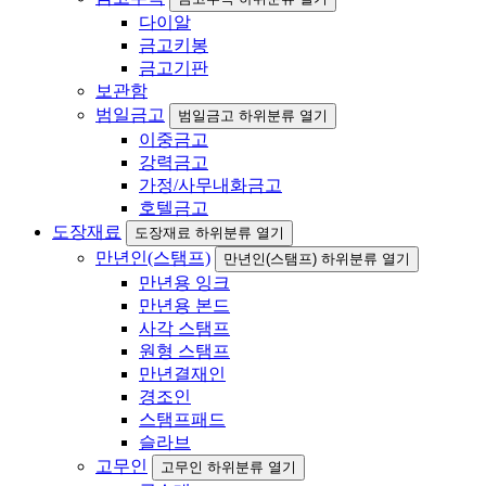
다이알
금고키봉
금고기판
보관함
범일금고
범일금고 하위분류 열기
이중금고
강력금고
가정/사무내화금고
호텔금고
도장재료
도장재료 하위분류 열기
만년인(스탬프)
만년인(스탬프) 하위분류 열기
만년용 잉크
만년용 본드
사각 스탬프
원형 스탬프
만년결재인
경조인
스탬프패드
슬라브
고무인
고무인 하위분류 열기