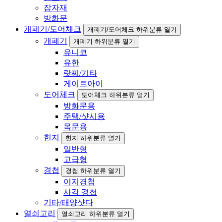
잡자재
방화문
개폐기/도어체크
개폐기/도어체크 하위분류 열기
개폐기
개폐기 하위분류 열기
유니코
유한
랏찌/기타
게이트아이
도어체크
도어체크 하위분류 열기
방화문용
주택/샷시용
목문용
힌지
힌지 하위분류 열기
일반형
고급형
경첩
경첩 하위분류 열기
이지경첩
사각 경첩
기타/태양샷다
열쇠고리
열쇠고리 하위분류 열기