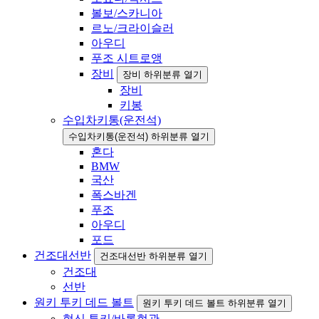
볼보/스카니아
르노/크라이슬러
아우디
푸조 시트로앵
장비
장비 하위분류 열기
장비
키봉
수입차키통(운전석)
수입차키통(운전석) 하위분류 열기
혼다
BMW
국산
폭스바겐
푸조
아우디
포드
건조대선반
건조대선반 하위분류 열기
건조대
선반
원키 투키 데드 볼트
원키 투키 데드 볼트 하위분류 열기
협신 투키/바록현관