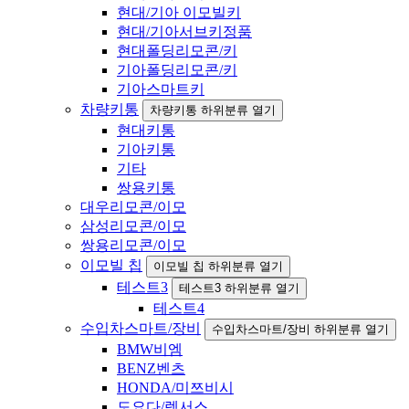
현대/기아 이모빌키
현대/기아서브키정품
현대폴딩리모콘/키
기아폴딩리모콘/키
기아스마트키
차량키통
차량키통 하위분류 열기
현대키통
기아키통
기타
쌍용키통
대우리모콘/이모
삼성리모콘/이모
쌍용리모콘/이모
이모빌 칩
이모빌 칩 하위분류 열기
테스트3
테스트3 하위분류 열기
테스트4
수입차스마트/장비
수입차스마트/장비 하위분류 열기
BMW비엠
BENZ벤츠
HONDA/미쯔비시
도요다/렉서스