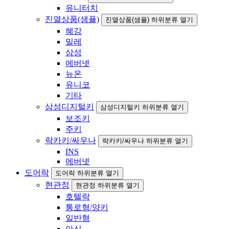
유니터치
진열상품(샘플)
진열상품(샘플) 하위분류 열기
혜강
밀레
삼성
에버넷
뉴온
유니코
기타
삼성디지털키
삼성디지털키 하위분류 열기
보조키
주키
락카키/싸우나
락카키/싸우나 하위분류 열기
INS
에버넷
도어락
도어락 하위분류 열기
현관정
현관정 하위분류 열기
호텔락
통로형/양키
일반형
아신