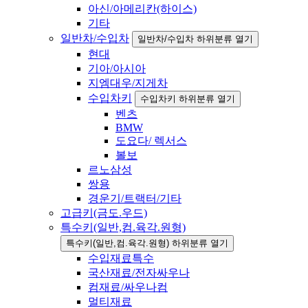
아신/아메리칸(하이스)
기타
일반차/수입차
일반차/수입차 하위분류 열기
현대
기아/아시아
지엠대우/지게차
수입차키
수입차키 하위분류 열기
벤츠
BMW
도요다/ 렉서스
볼보
르노삼성
쌍용
경운기/트랙터/기타
고급키(금도.우드)
특수키(일반,컴.육각.원형)
특수키(일반,컴.육각.원형) 하위분류 열기
수입재료특수
국산재료/전자싸우나
컴재료/싸우나컴
멀티재료