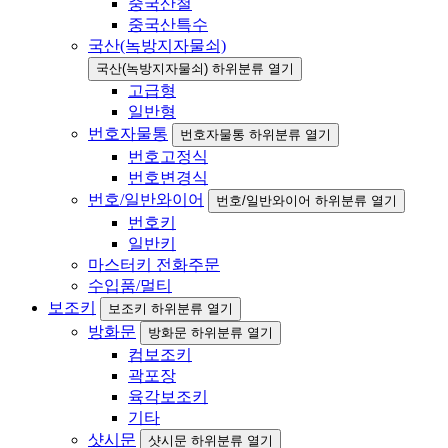
중국산철
중국산특수
국산(녹방지자물쇠)
국산(녹방지자물쇠) 하위분류 열기
고급형
일반형
번호자물통
번호자물통 하위분류 열기
번호고정식
번호변경식
번호/일반와이어
번호/일반와이어 하위분류 열기
번호키
일반키
마스터키 전화주문
수입품/멀티
보조키
보조키 하위분류 열기
방화문
방화문 하위분류 열기
컴보조키
곽포장
육각보조키
기타
샷시문
샷시문 하위분류 열기