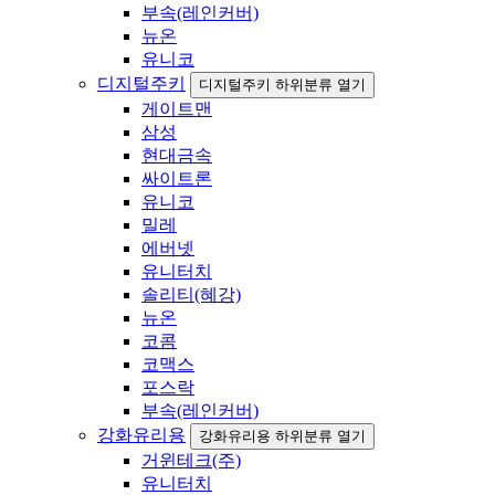
부속(레인커버)
뉴온
유니코
디지털주키
디지털주키 하위분류 열기
게이트맨
삼성
현대금속
싸이트론
유니코
밀레
에버넷
유니터치
솔리티(혜강)
뉴온
코콤
코맥스
포스락
부속(레인커버)
강화유리용
강화유리용 하위분류 열기
거윈테크(주)
유니터치