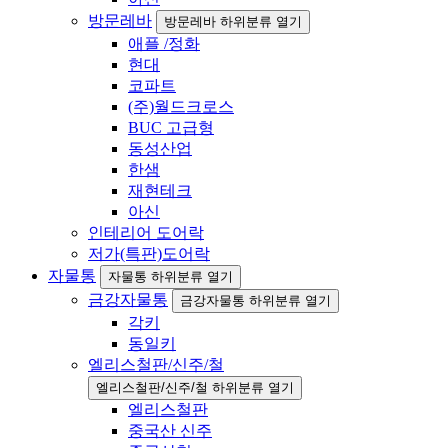
방문레바
방문레바 하위분류 열기
애플 /정화
현대
코파트
(주)월드크로스
BUC 고급형
동성산업
한샘
재현테크
아신
인테리어 도어락
저가(특판)도어락
자물통
자물통 하위분류 열기
금강자물통
금강자물통 하위분류 열기
각키
동일키
엘리스철판/신주/철
엘리스철판/신주/철 하위분류 열기
엘리스철판
중국산 신주