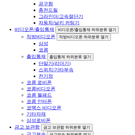
공구함
충전드릴
그라인더/고속절단기
자동차/날키 커팅기
비디오폰/출입통제
비디오폰/출입통제 하위분류 열기
직방비디오폰
직방비디오폰 하위분류 열기
삼성
코콤
출입통제
출입통제 하위분류 열기
단말기(리더기)
스위치/기타부속
전기정
코콤 로비폰
코콤비디오폰
코콤 월패드
코콤 인터폰
코맥스 비디오폰
기타자재
삼성로비폰
금고 보관함
금고 보관함 하위분류 열기
금고부속
금고부속 하위분류 열기