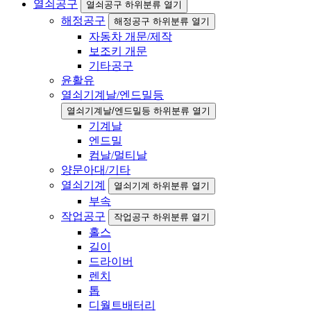
열쇠공구
열쇠공구 하위분류 열기
해정공구
해정공구 하위분류 열기
자동차 개문/제작
보조키 개문
기타공구
윤활유
열쇠기계날/엔드밀등
열쇠기계날/엔드밀등 하위분류 열기
기계날
엔드밀
컴날/멀티날
양문아대/기타
열쇠기계
열쇠기계 하위분류 열기
부속
작업공구
작업공구 하위분류 열기
홀스
길이
드라이버
렌치
톱
디월트배터리