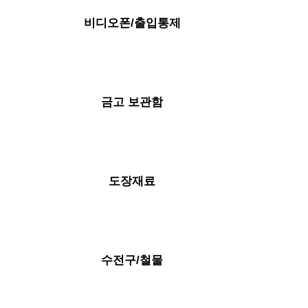
비디오폰/출입통제
금고 보관함
도장재료
수전구/철물