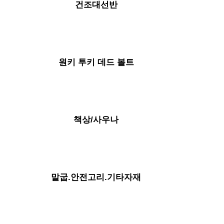
건조대선반
원키 투키 데드 볼트
책상/사우나
말굽.안전고리.기타자재