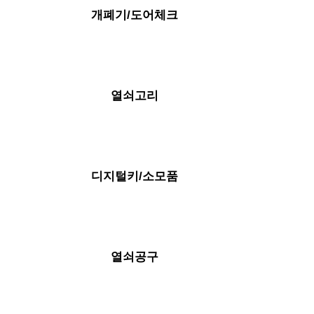
개폐기/도어체크
열쇠고리
디지털키/소모품
열쇠공구