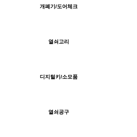
개폐기/도어체크
열쇠고리
디지털키/소모품
열쇠공구