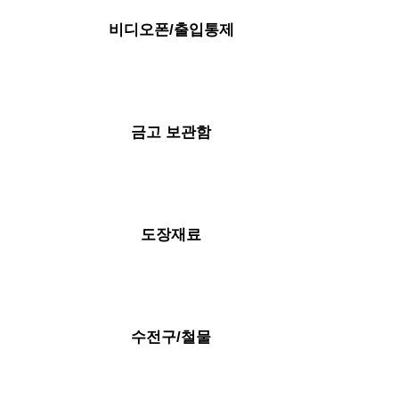
비디오폰/출입통제
금고 보관함
도장재료
수전구/철물